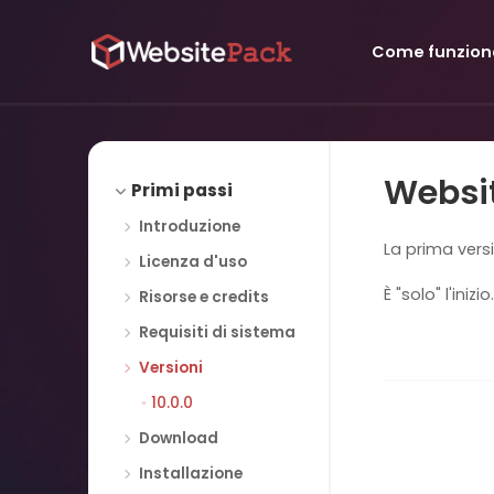
Come funzion
Websit
Primi passi
Introduzione
La prima vers
Licenza d'uso
È "solo" l'inizio.
Risorse e credits
Requisiti di sistema
Versioni
10.0.0
Download
Installazione