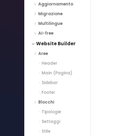
Aggiornamento
Migrazione
Multilingue
AI-free
Website Builder
Aree
Header
Main (Pagina)
Sidebar
Footer
Blocchi
Tipologie
Settaggi
Stile