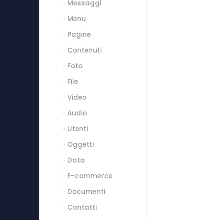
Messaggi
Menu
Pagine
Contenuti
Foto
File
Video
Audio
Utenti
Oggetti
Data
E-commerce
Documenti
Contatti