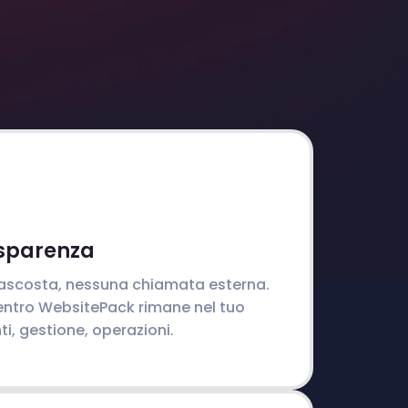
sparenza
ascosta, nessuna chiamata esterna.
entro WebsitePack rimane nel tuo
, gestione, operazioni.