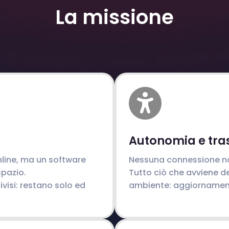
La missione
Autonomia e tra
line, ma un software
Nessuna connessione n
spazio.
Tutto ciò che avviene d
ivisi: restano solo ed
ambiente: aggiornamenti