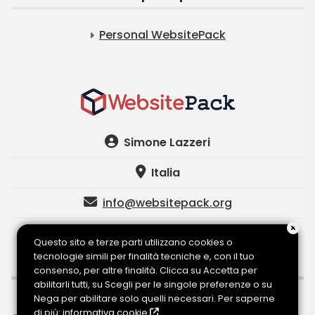
Personal WebsitePack
Simone Lazzeri
Italia
info@websitepack.org
Made with
Questo sito e terze parti utilizzano cookies o
tecnologie simili per finalità tecniche e, con il tuo
consenso, per altre finalità. Clicca su Accetta per
abilitarli tutti, su Scegli per le singole preferenze o su
Nega per abilitare solo quelli necessari. Per saperne
WebsitePack
è un progetto di Lazzeri Simone - P.I:
di più:
informativa cookie
.