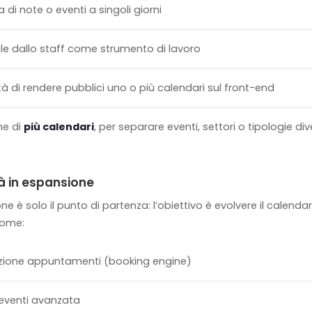
 di note o eventi a singoli giorni
bile dallo staff come strumento di lavoro
ità di rendere pubblici uno o più calendari sul front-end
ne di
più calendari
, per separare eventi, settori o tipologie di
à in espansione
e è solo il punto di partenza: l’obiettivo è evolvere il calend
come:
zione appuntamenti (booking engine)
 eventi avanzata