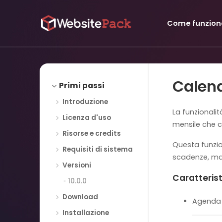
Come funzion
Calen
Primi passi
Introduzione
La funzionali
Licenza d'uso
mensile che c
Risorse e credits
Questa funz
Requisiti di sistema
scadenze, ma 
Versioni
Caratterist
10.0.0
Download
Agenda 
Installazione