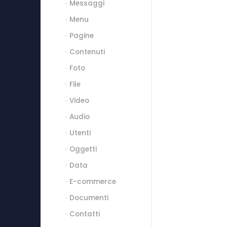
Messaggi
Menu
Pagine
Contenuti
Foto
File
Video
Audio
Utenti
Oggetti
Data
E-commerce
Documenti
Contatti