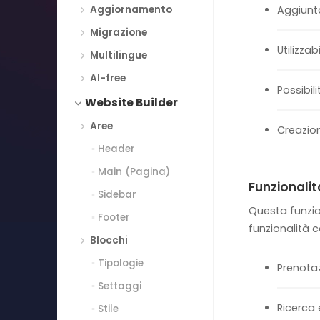
Aggiornamento
Aggiunta
Migrazione
Utilizza
Multilingue
AI-free
Possibil
Website Builder
Aree
Creazio
Header
Main (Pagina)
Funzionalit
Sidebar
Questa funzion
Footer
funzionalità 
Blocchi
Tipologie
Prenota
Settaggi
Ricerca
Stile