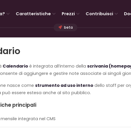
a?
Caratteristiche
Prezzi
Contribuisci
Do
beta
dario
tà
Calendario
è integrata all’interno della
scrivania (homepa
onsente di aggiungere e gestire note associate ai singoli giorn
ione nasce come
strumento ad uso interno
dello staff per o
può essere estesa anche al sito pubblico.
iche principali
mensile integrata nel CMS