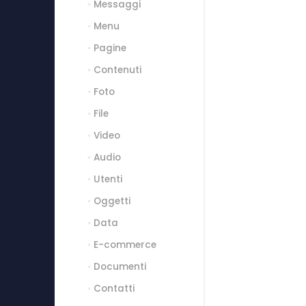
Messaggi
Menu
Pagine
Contenuti
Foto
File
Video
Audio
Utenti
Oggetti
Data
E-commerce
Documenti
Contatti