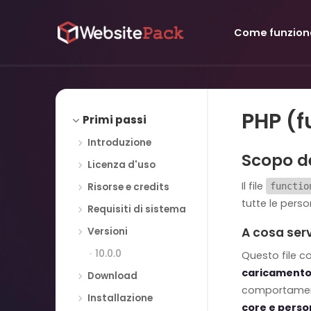
Come funzion
PHP (f
Primi passi
Introduzione
Scopo de
Licenza d'uso
Il file
Risorse e credits
functio
tutte le perso
Requisiti di sistema
A cosa ser
Versioni
10.0.0
Questo file c
caricamento
Download
comportamenti
Installazione
core e perso