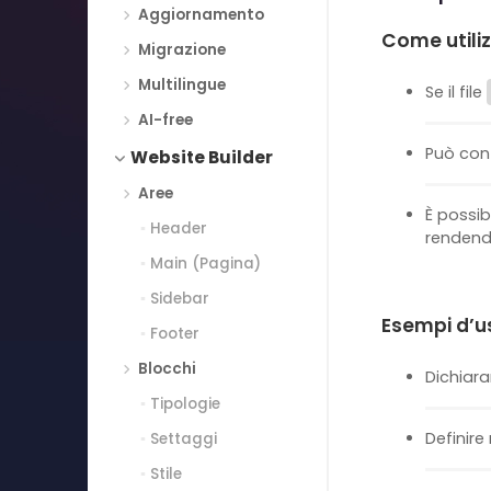
Aggiornamento
Come utiliz
Migrazione
Multilingue
Se il file
AI-free
Può con
Website Builder
Aree
È possib
Header
rendend
Main (Pagina)
Sidebar
Esempi d’u
Footer
Blocchi
Dichiara
Tipologie
Definire
Settaggi
Stile