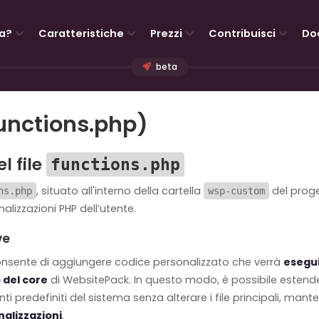
a?
Caratteristiche
Prezzi
Contribuisci
Do
beta
unctions.php)
l file
functions.php
, situato all'interno della cartella
del proge
ns.php
wsp-custom
nalizzazioni PHP dell’utente.
ve
onsente di aggiungere codice personalizzato che verrà
esegu
 del core
di WebsitePack. In questo modo, è possibile estende
 predefiniti del sistema senza alterare i file principali, ma
nalizzazioni
.